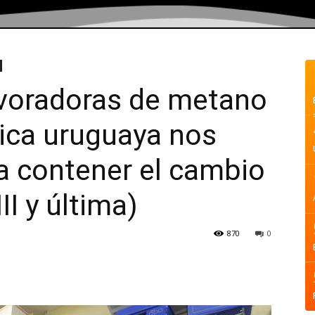
evoradoras de metano
tica uruguaya nos
a contener el cambio
II y última)
870
0