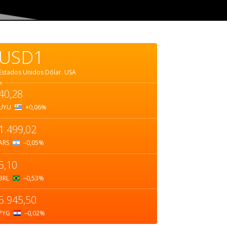
USD1
Estados Unidos Dólar.
USA
=
40,28
UYU
+0,06
%
1.499,02
ARS
–0,05
%
5,10
BRL
–0,53
%
5.945,50
PYG
–0,02
%