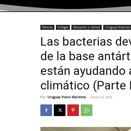
Noticias
Ecología
Educación y Ciencia
Uruguay Antartico
Las bacterias d
de la base antár
están ayudando 
climático (Parte I
Por
Uruguay Vision Maritima
-
mayo 26, 2022