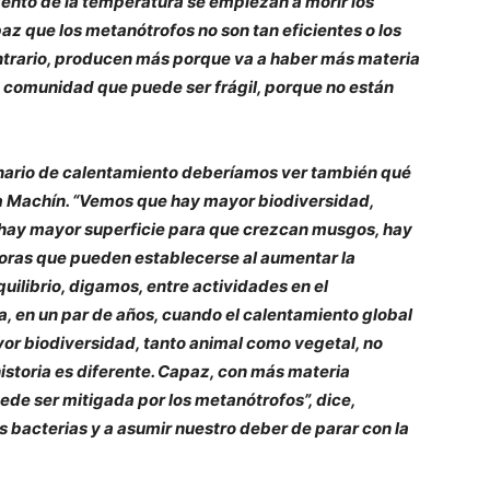
mento de la temperatura se empiezan a morir los
z que los metanótrofos no son tan eficientes o los
ntrario, producen más porque va a haber más materia
la comunidad que puede ser frágil, porque no están
nario de calentamiento deberíamos ver también qué
za Machín. “Vemos que hay mayor biodiversidad,
s hay mayor superficie para que crezcan musgos, hay
oras que pueden establecerse al aumentar la
ilibrio, digamos, entre actividades en el
da, en un par de años, cuando el calentamiento global
or biodiversidad, tanto animal como vegetal, no
storia es diferente. Capaz, con más materia
ede ser mitigada por los metanótrofos”, dice,
s bacterias y a asumir nuestro deber de parar con la