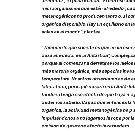
alrededor”, explica Roldán. “Si con ese au
microorganismos que están alrededor, capa
metanogénicos no producen tanto o, al co
orgánica disponible. Hay un equilibrio en 
solas en el mundo”, plantea.
“También lo que sucede es que en un esce
pasa alrededor en la Antártida”, compleji
porque al comenzar a derretirse los hielo
más materia orgánica, más especies invas
temperatura. Nosotros observamos este equ
laboratorio, pero qué pasará en la Antárti
también tenga ese efecto de que haya may
podemos saberlo. Capaz que entonces la hi
orgánica, la actividad metanogénica no pu
impulsándonos a no jugarnos la ropa por la
emisión de gases de efecto invernadero.