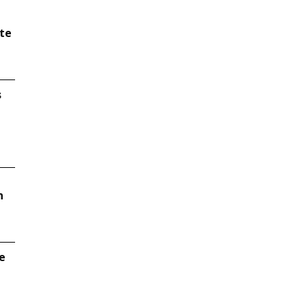
a
e
te
s
n
e