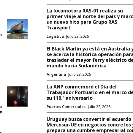
La locomotora RAS-01 realiza su
primer viaje al norte del país y mar
un nuevo hito para Grupo RAS
Transport
a
Logística
Julio 23, 2026
El Black Marlin ya está en Australia 
se acerca la histórica operación par
trasladar el mayor ferry eléctrico d
mundo hacia Sudamérica
Argentina
Julio 23, 2026
La ANP conmemoró el Día del
Trabajador Portuario en el marco d
su 110.º aniversario
a
Puertos Comerciales
Julio 22, 2026
un
Uruguay busca convertir el acuerdo
Mercosur-UE en negocios concretos 
prepara una cumbre empresarial co
s