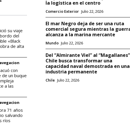
la logística en el centro
Comercio Exterior
Julio 22, 2026
El mar Negro deja de ser una ruta
comercial segura mientras la guerr
ició su viaje
alcanza a la marina mercante
 bordo del
ble «Black
Mundo
Julio 22, 2026
obra de alta
Del “Almirante Viel” al “Magallanes”
Chile busca transformar una
Navegacion
capacidad naval demostrada en una
vacuó con
industria permanente
te de un buque
Chile
Julio 22, 2026
ompleja
e a las
Navegacion
bra 71 años
rio salvando
s ríos