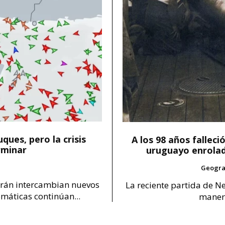
ques, pero la crisis
A los 98 años falleci
rminar
uruguayo enrolad
Geograf
 Irán intercambian nuevos
La reciente partida de N
omáticas continúan...
manera