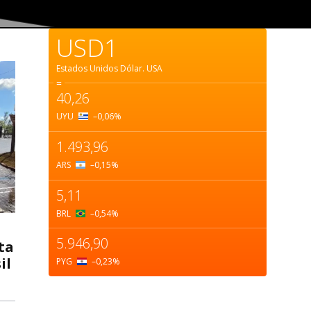
USD1
Estados Unidos Dólar.
USA
=
40,26
UYU
–0,06
%
1.493,96
ARS
–0,15
%
5,11
BRL
–0,54
%
5.946,90
ta
il
PYG
–0,23
%