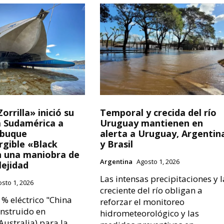
orrilla» inició su
Temporal y crecida del río
a Sudamérica a
Uruguay mantienen en
 buque
alerta a Uruguay, Argentin
gible «Black
y Brasil
n una maniobra de
Argentina
Agosto 1, 2026
lejidad
Las intensas precipitaciones y l
sto 1, 2026
creciente del río obligan a
 % eléctrico "China
reforzar el monitoreo
onstruido en
hidrometeorológico y las
ustralia) para la