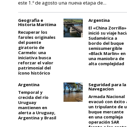
este 1.º de agosto una nueva etapa de...
Geografia e
Argentina
Historia Maritima
El «China Zorrilla»
Recuperar los
inició su viaje haci
faroles originales
Sudamérica a
del puente
bordo del buque
giratorio de
semisumergible
Carmelo: una
«Black Marlin» en
iniciativa busca
una maniobra de
reforzar el valor
alta complejidad
patrimonial del
ícono histórico
Argentina
Seguridad para la
Navegacion
Temporal y
Armada Nacional
crecida del río
evacuó con éxito 
Uruguay
un tripulante de 
mantienen en
buque mercante
alerta a Uruguay,
en una compleja
Argentina y Brasil
operación SAR
frente a las costa