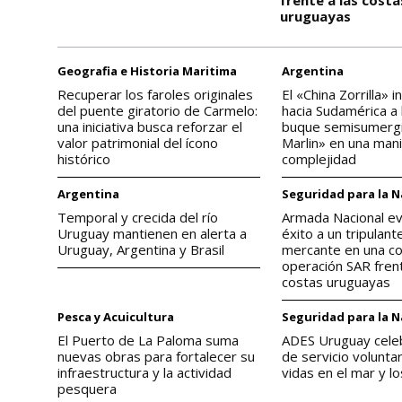
uruguayas
Geografia e Historia Maritima
Argentina
Recuperar los faroles originales
El «China Zorrilla» in
del puente giratorio de Carmelo:
hacia Sudamérica a
una iniciativa busca reforzar el
buque semisumergi
valor patrimonial del ícono
Marlin» en una mani
histórico
complejidad
Argentina
Seguridad para la 
Temporal y crecida del río
Armada Nacional e
Uruguay mantienen en alerta a
éxito a un tripulan
Uruguay, Argentina y Brasil
mercante en una c
operación SAR frent
costas uruguayas
Pesca y Acuicultura
Seguridad para la 
El Puerto de La Paloma suma
ADES Uruguay cele
nuevas obras para fortalecer su
de servicio volunta
infraestructura y la actividad
vidas en el mar y lo
pesquera