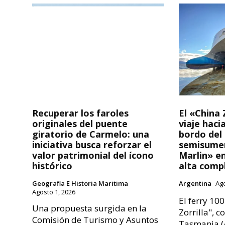
Recuperar los faroles
El «China Z
originales del puente
viaje haci
giratorio de Carmelo: una
bordo del
iniciativa busca reforzar el
semisumer
valor patrimonial del ícono
Marlin» e
histórico
alta comp
Geografia E Historia Maritima
Argentina
Ago
Agosto 1, 2026
El ferry 100
Una propuesta surgida en la
Zorrilla", c
Comisión de Turismo y Asuntos
Tasmania (A