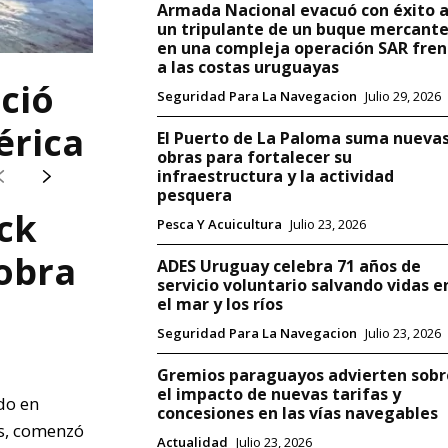
Armada Nacional evacuó con éxito 
un tripulante de un buque mercant
en una compleja operación SAR fren
a las costas uruguayas
ició
Seguridad Para La Navegacion
Julio 29, 2026
érica
El Puerto de La Paloma suma nueva
obras para fortalecer su
infraestructura y la actividad
pesquera
ck
Pesca Y Acuicultura
Julio 23, 2026
obra
ADES Uruguay celebra 71 años de
servicio voluntario salvando vidas e
el mar y los ríos
Seguridad Para La Navegacion
Julio 23, 2026
Gremios paraguayos advierten sobr
el impacto de nuevas tarifas y
ido en
concesiones en las vías navegables
s, comenzó
Actualidad
Julio 23, 2026