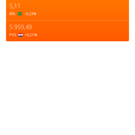
5,11
BRL
–0,23
%
5.959,49
PYG
+0,21
%
Sobre nosotros
ASOCIACIÓN CULTURAL Y EDUCATIVA URUGUAY
MARÍTIMO Personería Jurídica M.E.C Nº10457
Dr. Alejandro Beisso 1618.
Telefax (0598) 2 403 62 25