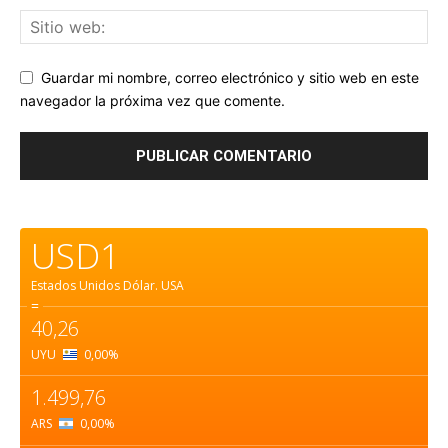
Guardar mi nombre, correo electrónico y sitio web en este
navegador la próxima vez que comente.
USD1
Estados Unidos Dólar.
USA
=
40,26
UYU
0,00
%
1.499,76
ARS
0,00
%