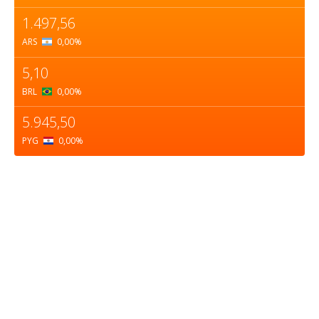
1.497,56
ARS
0,00
%
5,10
BRL
0,00
%
5.945,50
PYG
0,00
%
Sobre nosotros
ASOCIACIÓN CULTURAL Y EDUCATIVA URUGUAY
MARÍTIMO Personería Jurídica M.E.C Nº10457