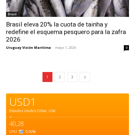
Brasil
Brasil eleva 20% la cuota de tainha y
redefine el esquema pesquero para la zafra
2026
Uruguay Visión Marítima
-
mayo 1, 2026
0
1
2
3
USD1
Estados Unidos Dólar.
USA
=
40,28
UYU
0,00
%