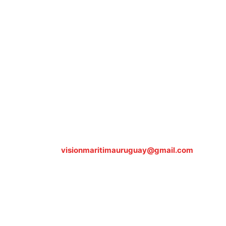
Sobre nosotros
ASOCIACIÓN CULTURAL Y EDUCATIVA URUGUAY
MARÍTIMO Personería Jurídica M.E.C Nº10457
Dr. Alejandro Beisso 1618.
Telefax (0598) 2 403 62 25
Organización Civil Sin Fines de Lucro
Contáctanos:
visionmaritimauruguay@gmail.com
© Visión Marítima