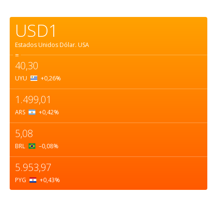
USD1
Estados Unidos Dólar.
USA
=
40,30
UYU
+0,26
%
1.499,01
ARS
+0,42
%
5,08
BRL
–0,08
%
5.953,97
PYG
+0,43
%