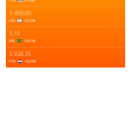
UYU
0,00
%
1.499,00
ARS
+0,10
%
5,10
BRL
–0,01
%
5.928,35
PYG
–0,29
%
Sobre nosotros
ASOCIACIÓN CULTURAL Y EDUCATIVA URUGUAY