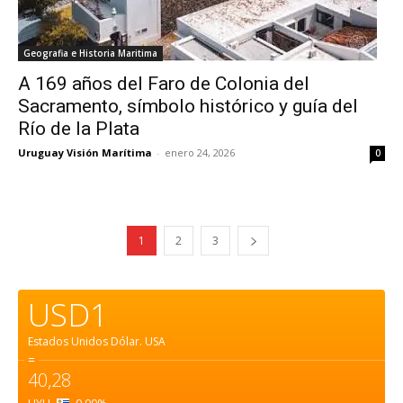
Geografia e Historia Maritima
A 169 años del Faro de Colonia del
Sacramento, símbolo histórico y guía del
Río de la Plata
Uruguay Visión Marítima
-
enero 24, 2026
0
1
2
3
USD1
Estados Unidos Dólar.
USA
=
40,28