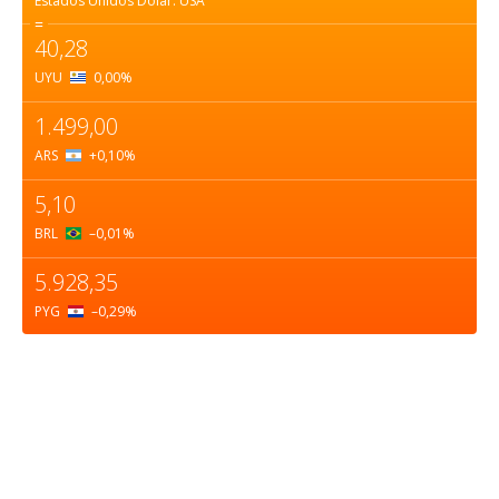
Estados Unidos Dólar.
USA
=
40,28
UYU
0,00
%
1.499,00
ARS
+0,10
%
5,10
BRL
–0,01
%
5.928,35
PYG
–0,29
%
Sobre nosotros