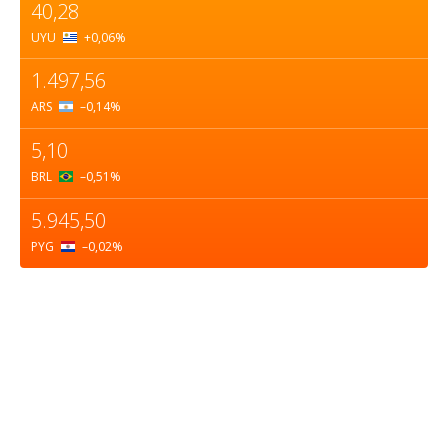
40,28
UYU
+0,06
%
1.497,56
ARS
–0,14
%
5,10
BRL
–0,51
%
5.945,50
PYG
–0,02
%
Sobre nosotros