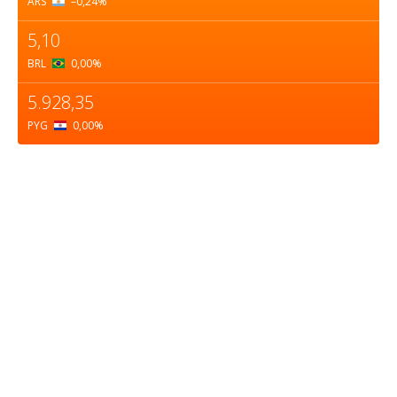
ARS
–0,24
%
5,10
BRL
0,00
%
5.928,35
PYG
0,00
%
Sobre nosotros
ASOCIACIÓN CULTURAL Y EDUCATIVA URUGUAY
MARÍTIMO Personería Jurídica M.E.C Nº10457
Dr. Alejandro Beisso 1618.