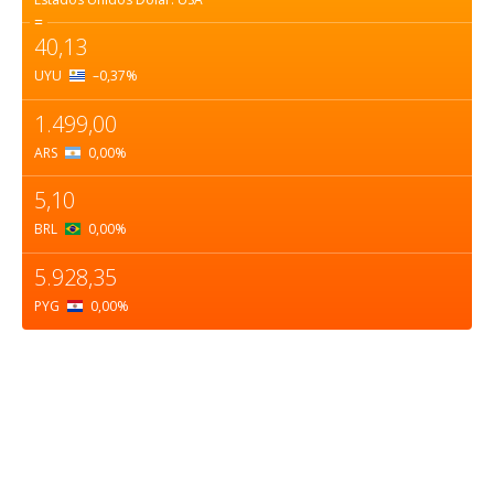
=
40,13
UYU
–0,37
%
1.499,00
ARS
0,00
%
5,10
BRL
0,00
%
5.928,35
PYG
0,00
%
Sobre nosotros