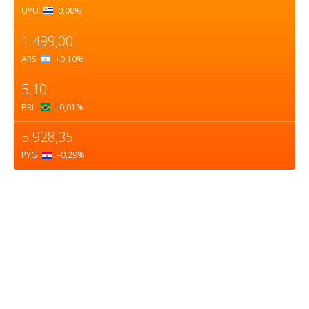
UYU
0,00
%
1.499,00
ARS
+0,10
%
5,10
BRL
–0,01
%
5.928,35
PYG
–0,29
%
Sobre nosotros
ASOCIACIÓN CULTURAL Y EDUCATIVA URUGUAY