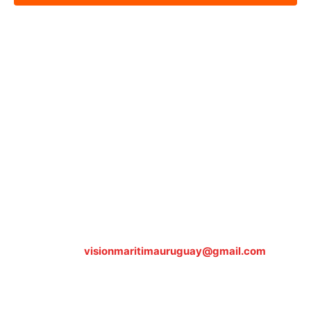
Sobre nosotros
ASOCIACIÓN CULTURAL Y EDUCATIVA URUGUAY
MARÍTIMO Personería Jurídica M.E.C Nº10457
Dr. Alejandro Beisso 1618.
Telefax (0598) 2 403 62 25
Organización Civil Sin Fines de Lucro
Contáctanos:
visionmaritimauruguay@gmail.com