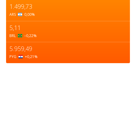
1.499,73
ARS
0,00
%
5,11
BRL
–0,22
%
5.959,49
PYG
+0,21
%
Sobre nosotros
ASOCIACIÓN CULTURAL Y EDUCATIVA URUGUAY
MARÍTIMO Personería Jurídica M.E.C Nº10457