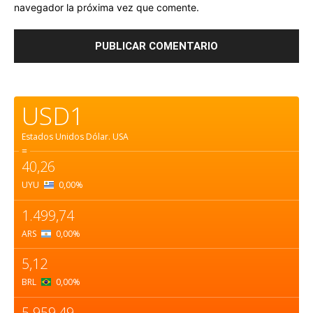
navegador la próxima vez que comente.
USD1
Estados Unidos Dólar.
USA
=
40,26
UYU
0,00
%
1.499,74
ARS
0,00
%
5,12
BRL
0,00
%
5.959,49