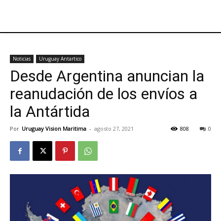
Noticias
Uruguay Antartico
Desde Argentina anuncian la
reanudación de los envíos a
la Antártida
Por
Uruguay Vision Maritima
-
agosto 27, 2021
808
0