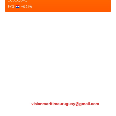
PYG
+0,21
%
Sobre nosotros
ASOCIACIÓN CULTURAL Y EDUCATIVA URUGUAY
MARÍTIMO Personería Jurídica M.E.C Nº10457
Dr. Alejandro Beisso 1618.
Telefax (0598) 2 403 62 25
Organización Civil Sin Fines de Lucro
Contáctanos:
visionmaritimauruguay@gmail.com