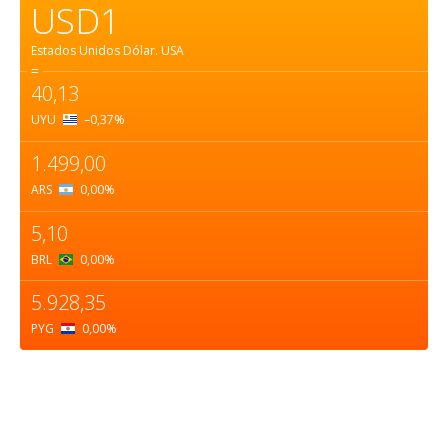
USD1
Estados Unidos Dólar.
USA
=
40,13
UYU
–0,37
%
1.499,00
ARS
0,00
%
5,10
BRL
0,00
%
5.928,35
PYG
0,00
%