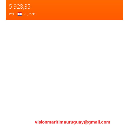
5.928,35
PYG
–0,29
%
Sobre nosotros
ASOCIACIÓN CULTURAL Y EDUCATIVA URUGUAY
MARÍTIMO Personería Jurídica M.E.C Nº10457
Dr. Alejandro Beisso 1618.
Telefax (0598) 2 403 62 25
Organización Civil Sin Fines de Lucro
Contáctanos:
visionmaritimauruguay@gmail.com