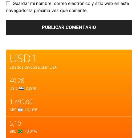
Guardar mi nombre, correo electrónico y sitio web en este
navegador la próxima vez que comente.
USD1
Estados Unidos Dólar.
USA
=
40,28
UYU
0,00
%
1.499,00
ARS
+0,10
%
5,10
BRL
–0,01
%