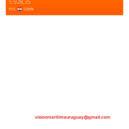
5.928,35
PYG
0,00
%
Sobre nosotros
ASOCIACIÓN CULTURAL Y EDUCATIVA URUGUAY
MARÍTIMO Personería Jurídica M.E.C Nº10457
Dr. Alejandro Beisso 1618.
Telefax (0598) 2 403 62 25
Organización Civil Sin Fines de Lucro
Contáctanos:
visionmaritimauruguay@gmail.com