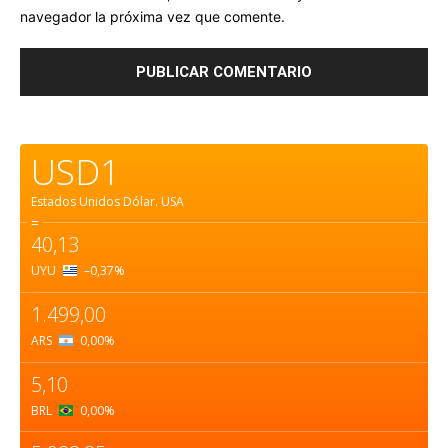
navegador la próxima vez que comente.
USD1
Estados Unidos Dólar.
USA
=
40,13
UYU
–0,37
%
1.499,00
ARS
0,00
%
5,10
BRL
0,00
%