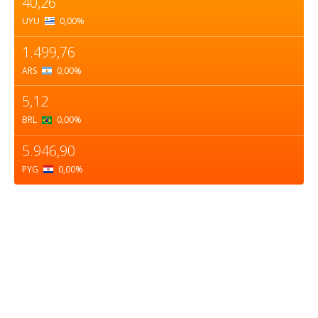
40,26
UYU
0,00
%
1.499,76
ARS
0,00
%
5,12
BRL
0,00
%
5.946,90
PYG
0,00
%
Sobre nosotros