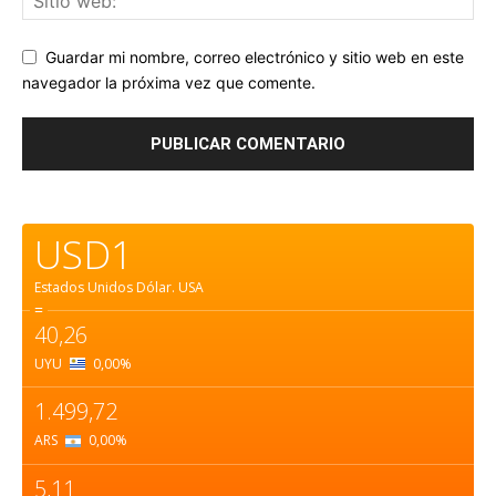
Guardar mi nombre, correo electrónico y sitio web en este
navegador la próxima vez que comente.
USD1
Estados Unidos Dólar.
USA
=
40,26
UYU
0,00
%
1.499,72
ARS
0,00
%
5,11