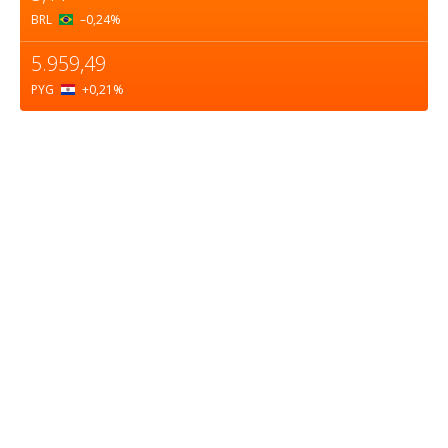
BRL
–0,24
%
5.959,49
PYG
+0,21
%
Sobre nosotros
ASOCIACIÓN CULTURAL Y EDUCATIVA URUGUAY
MARÍTIMO Personería Jurídica M.E.C Nº10457
Dr. Alejandro Beisso 1618.
Telefax (0598) 2 403 62 25
Organización Civil Sin Fines de Lucro