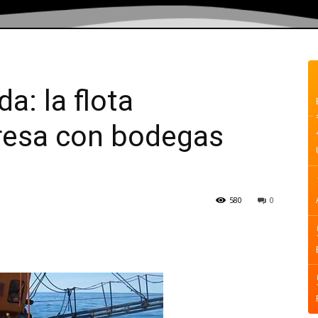
a: la flota
resa con bodegas
580
0