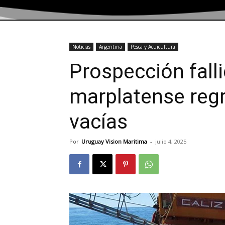
Noticias
Argentina
Pesca y Acuicultura
Prospección fallid
marplatense reg
vacías
Por
Uruguay Vision Maritima
-
julio 4, 2025