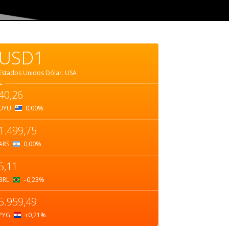
USD1
Estados Unidos Dólar.
USA
=
40,26
UYU
0,00
%
1.499,75
ARS
0,00
%
5,11
BRL
–0,23
%
5.959,49
PYG
+0,21
%