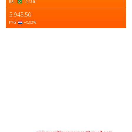
BRL
–0,43
%
5.945,50
PYG
–0,02
%
Sobre nosotros
ASOCIACIÓN CULTURAL Y EDUCATIVA URUGUAY
MARÍTIMO Personería Jurídica M.E.C Nº10457
Dr. Alejandro Beisso 1618.
Telefax (0598) 2 403 62 25
Organización Civil Sin Fines de Lucro