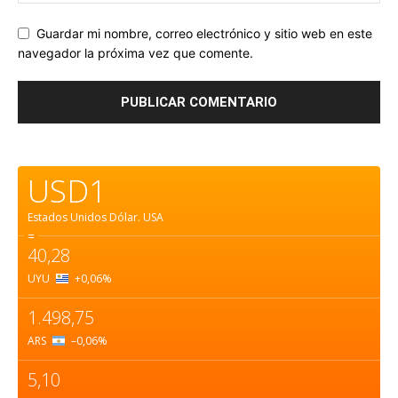
Guardar mi nombre, correo electrónico y sitio web en este
navegador la próxima vez que comente.
USD1
Estados Unidos Dólar.
USA
=
40,28
UYU
+0,06
%
1.498,75
ARS
–0,06
%
5,10