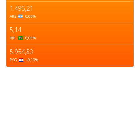
1.496,21
ARS
0,00
%
5,14
BRL
0,00
%
5.954,83
PYG
–0,10
%
Sobre nosotros
ASOCIACIÓN CULTURAL Y EDUCATIVA URUGUAY
MARÍTIMO Personería Jurídica M.E.C Nº10457