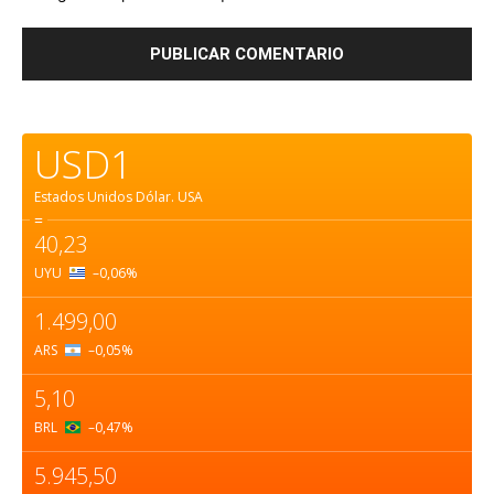
USD1
Estados Unidos Dólar.
USA
=
40,23
UYU
–0,06
%
1.499,00
ARS
–0,05
%
5,10
BRL
–0,47
%
5.945,50