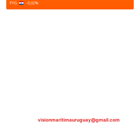
PYG
–0,02
%
Sobre nosotros
ASOCIACIÓN CULTURAL Y EDUCATIVA URUGUAY
MARÍTIMO Personería Jurídica M.E.C Nº10457
Dr. Alejandro Beisso 1618.
Telefax (0598) 2 403 62 25
Organización Civil Sin Fines de Lucro
Contáctanos:
visionmaritimauruguay@gmail.com