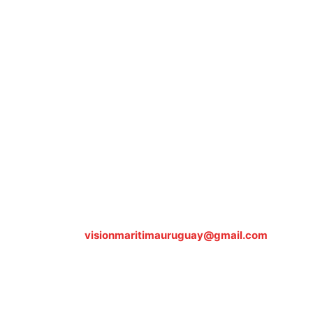
Sobre nosotros
ASOCIACIÓN CULTURAL Y EDUCATIVA URUGUAY
MARÍTIMO Personería Jurídica M.E.C Nº10457
Dr. Alejandro Beisso 1618.
Telefax (0598) 2 403 62 25
Organización Civil Sin Fines de Lucro
Contáctanos:
visionmaritimauruguay@gmail.com