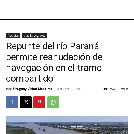
Noticias
Vias Navegables
Repunte del río Paraná
permite reanudación de
navegación en el tramo
compartido
Por
Uruguay Vision Maritima
-
octubre 20, 2021
756
0