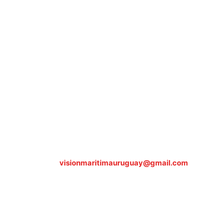
Sobre nosotros
ASOCIACIÓN CULTURAL Y EDUCATIVA URUGUAY
MARÍTIMO Personería Jurídica M.E.C Nº10457
Dr. Alejandro Beisso 1618.
Telefax (0598) 2 403 62 25
Organización Civil Sin Fines de Lucro
Contáctanos:
visionmaritimauruguay@gmail.com