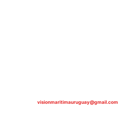
Sobre nosotros
ASOCIACIÓN CULTURAL Y EDUCATIVA URUGUAY
MARÍTIMO Personería Jurídica M.E.C Nº10457
Dr. Alejandro Beisso 1618.
Telefax (0598) 2 403 62 25
Organización Civil Sin Fines de Lucro
Contáctanos:
visionmaritimauruguay@gmail.com