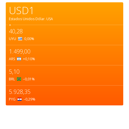
USD1
Estados Unidos Dólar.
USA
=
40,28
UYU
0,00
%
1.499,00
ARS
+0,10
%
5,10
BRL
–0,01
%
5.928,35
PYG
–0,29
%