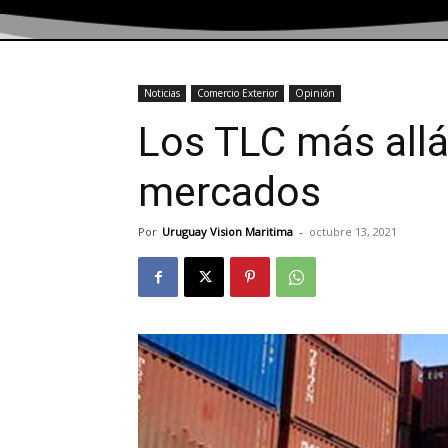
Noticias
Comercio Exterior
Opinión
Los TLC más allá
mercados
Por
Uruguay Vision Maritima
-
octubre 13, 2021