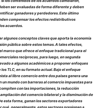
, si los contenidos de los acuerdos cambiaron,
eben ser evaluadas de forma diferente y deben
ntificar ganadores y perdedores. Este último
nden compensar los efectos redistributivos
los acuerdos.
sar algunos conceptos claves que aporta la economía
ión pública sobre estos temas. A tales efectos,
el marco que ofrece el enfoque tradicional para el
comerciales recíprocas, para luego, en segunda
n llevado a algunos académicos a proponer enfoques
 los TLC, en su formato actual. Bajo el enfoque
nista al libre comercio entre dos países genera una
En un mundo con barreras al comercio impuestas para
 compiten con las importaciones, la reducción
 ampliación del comercio bilateral y la disminución de
De esta forma, ganan los sectores exportadores
or qué, generalmente, estos sectores presionan a