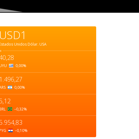
USD1
Estados Unidos Dólar.
USA
=
40,28
UYU
0,00
%
1.496,27
ARS
0,00
%
5,12
BRL
–0,32
%
5.954,83
PYG
–0,10
%