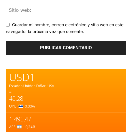
Guardar mi nombre, correo electrónico y sitio web en este
navegador la próxima vez que comente.
USD1
Estados Unidos Dólar.
USA
=
40,28
UYU
0,00
%
1.495,47
ARS
–0,24
%