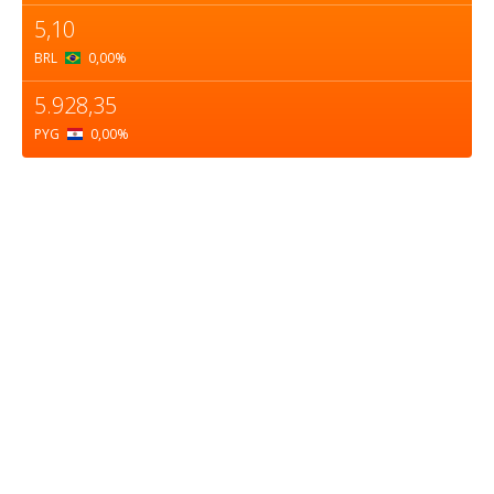
5,10
BRL
0,00
%
5.928,35
PYG
0,00
%
Sobre nosotros
ASOCIACIÓN CULTURAL Y EDUCATIVA URUGUAY
MARÍTIMO Personería Jurídica M.E.C Nº10457
Dr. Alejandro Beisso 1618.
Telefax (0598) 2 403 62 25