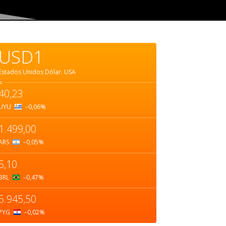
USD1
Estados Unidos Dólar.
USA
=
40,23
UYU
–0,06
%
1.499,00
ARS
–0,05
%
5,10
BRL
–0,47
%
5.945,50
PYG
–0,02
%