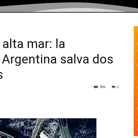
alta mar: la
 Argentina salva dos
s
706
0