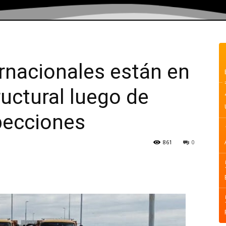
rnacionales están en
uctural luego de
specciones
861
0