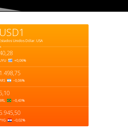
USD1
Estados Unidos Dólar.
USA
=
40,28
UYU
+0,06
%
1.498,75
ARS
–0,06
%
5,10
BRL
–0,43
%
5.945,50
PYG
–0,02
%