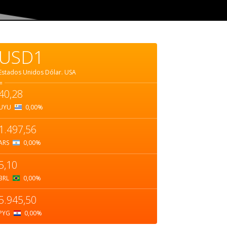
USD1
Estados Unidos Dólar.
USA
=
40,28
UYU
0,00
%
1.497,56
ARS
0,00
%
5,10
BRL
0,00
%
5.945,50
PYG
0,00
%