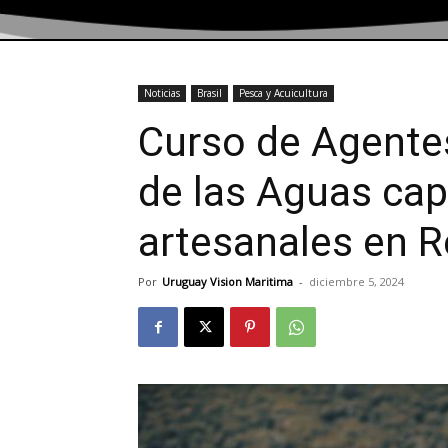
Noticias
Brasil
Pesca y Acuicultura
Curso de Agente
de las Aguas cap
artesanales en R
Por
Uruguay Vision Maritima
-
diciembre 5, 2024