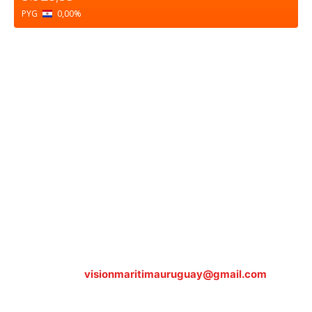
PYG
0,00
%
Sobre nosotros
ASOCIACIÓN CULTURAL Y EDUCATIVA URUGUAY
MARÍTIMO Personería Jurídica M.E.C Nº10457
Dr. Alejandro Beisso 1618.
Telefax (0598) 2 403 62 25
Organización Civil Sin Fines de Lucro
Contáctanos:
visionmaritimauruguay@gmail.com