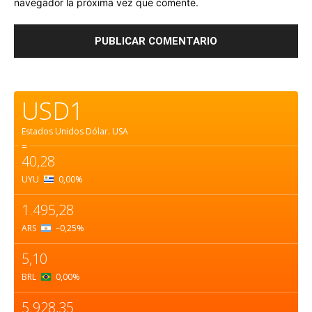
navegador la próxima vez que comente.
USD1
Estados Unidos Dólar.
USA
=
40,28
UYU
0,00
%
1.495,28
ARS
–0,25
%
5,10
BRL
0,00
%
5.928,35