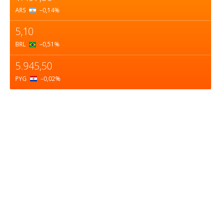
ARS
–0,14
%
5,10
BRL
–0,51
%
5.945,50
PYG
–0,02
%
Sobre nosotros
ASOCIACIÓN CULTURAL Y EDUCATIVA URUGUAY
MARÍTIMO Personería Jurídica M.E.C Nº10457