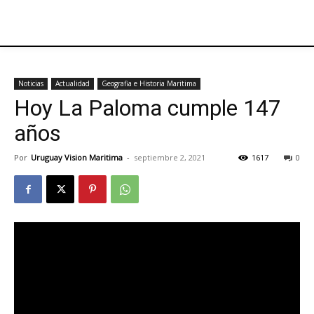
Noticias
Actualidad
Geografia e Historia Maritima
Hoy La Paloma cumple 147
años
Por
Uruguay Vision Maritima
-
septiembre 2, 2021
1617
0