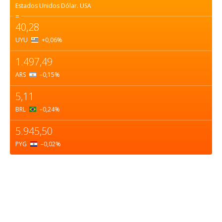
Estados Unidos Dólar.
USA
=
40,28
UYU
+0,06
%
1.497,49
ARS
–0,15
%
5,11
BRL
–0,24
%
5.945,50
PYG
–0,02
%