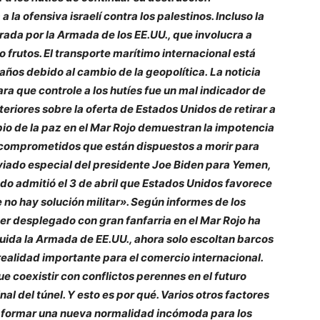
 la ofensiva israelí contra los palestinos. Incluso la
ada por la Armada de los EE.UU., que involucra a
frutos. El transporte marítimo internacional está
 años debido al cambio de la geopolítica.
La noticia
ra que controle a los hutíes fue un mal indicador de
eriores sobre la oferta de Estados Unidos de retirar a
mbio de la paz en el Mar Rojo demuestran la impotencia
s comprometidos que están dispuestos a morir para
nviado especial del presidente Joe Biden para Yemen,
do admitió el 3 de abril que Estados Unidos favorece
no hay solución militar». Según informes de los
er desplegado con gran fanfarria en el Mar Rojo ha
uida la Armada de EE.UU., ahora solo escoltan barcos
realidad importante para el comercio internacional.
 coexistir con conflictos perennes en el futuro
inal del túnel. Y esto es por qué. Varios otros factores
 formar una nueva normalidad incómoda para los