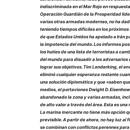
indiscriminada en el Mar Rojo en respuesta a
Operación Guardián de la Prosperidad lider
varias otras armadas modernas, no ha dado 
teniendo tiempos difíciles en los próximos
de que Estados Unidos ha apelado a Irán pa
la impotencia del mundo. Los informes post
los hutíes de una lista de terroristas a ca
del mundo para disuadir a los adversario
lograr sus objetivos. Tim Lenderking, el e
eliminó cualquier esperanza restante cuan
una solución diplomática y que «saben que 
medios, el portaviones Dwight D. Eisenhow
abandonado la zona y varias armadas, incl
de alto valor a través del área.
Esta es una 
La marina mercante no tiene más opción que
previsible. A partir de ahora, no hay luz al f
se combinan con conflictos perennes para