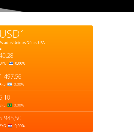
USD1
Estados Unidos Dólar.
USA
=
40,28
UYU
0,00
%
1.497,56
ARS
0,00
%
5,10
BRL
0,00
%
5.945,50
PYG
0,00
%