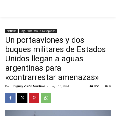
Noticias
Seguridad para la Navegacion
Un portaaviones y dos
buques militares de Estados
Unidos llegan a aguas
argentinas para
«contrarrestar amenazas»
Por
Uruguay Visión Marítima
-
mayo 16, 2024
850
0