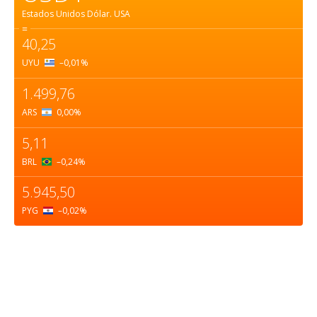
Estados Unidos Dólar.
USA
=
40,25
UYU
–0,01
%
1.499,76
ARS
0,00
%
5,11
BRL
–0,24
%
5.945,50
PYG
–0,02
%