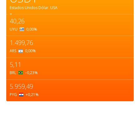
Estados Unidos Dólar.
USA
=
40,26
UYU
0,00
%
1.499,76
ARS
0,00
%
5,11
BRL
–0,23
%
5.959,49
PYG
+0,21
%