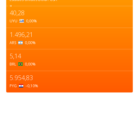
=
40,28
UYU
0,00
%
1.496,21
ARS
0,00
%
5,14
BRL
0,00
%
5.954,83
PYG
–0,10
%
Sobre nosotros