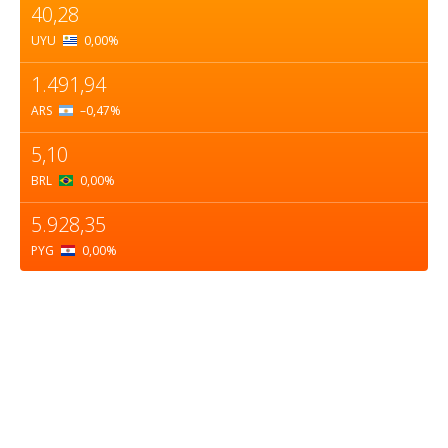
40,28
UYU
0,00
%
1.491,94
ARS
–0,47
%
5,10
BRL
0,00
%
5.928,35
PYG
0,00
%
Sobre nosotros