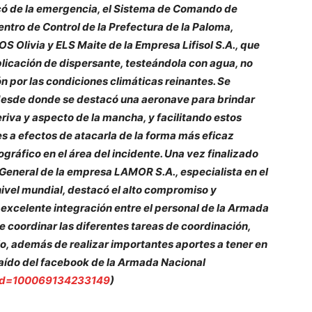
icó de la emergencia, el Sistema de Comando de
entro de Control de la Prefectura de la Paloma,
S Olivia y ELS Maite de la Empresa Lifisol S.A., que
licación de dispersante, testeándola con agua, no
 por las condiciones climáticas reinantes. Se
, desde donde se destacó una aeronave para brindar
eriva y aspecto de la mancha, y facilitando estos
es a efectos de atacarla de la forma más eficaz
ográfico en el área del incidente. Una vez finalizado
te General de la empresa LAMOR S.A., especialista en el
nivel mundial, destacó el alto compromiso y
 excelente integración entre el personal de la Armada
 de coordinar las diferentes tareas de coordinación,
io, además de realizar importantes aportes a tener en
raído del facebook de la Armada Nacional
?id=100069134233149
)