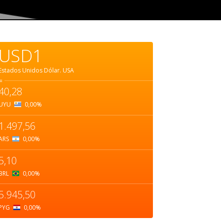
USD1
Estados Unidos Dólar.
USA
=
40,28
UYU
0,00
%
1.497,56
ARS
0,00
%
5,10
BRL
0,00
%
5.945,50
PYG
0,00
%