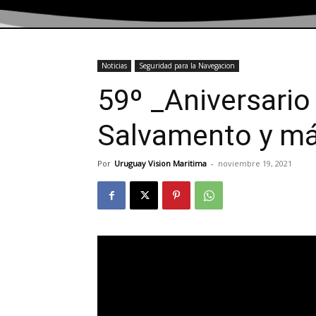
Noticias
Seguridad para la Navegacion
59º _Aniversario
Salvamento y m
Por
Uruguay Vision Maritima
-
noviembre 19, 2021