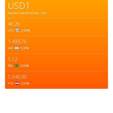
USD1
Estados Unidos Dólar.
USA
=
40,26
UYU
0,00
%
1.499,76
ARS
0,00
%
5,12
BRL
0,00
%
5.946,90
PYG
0,00
%