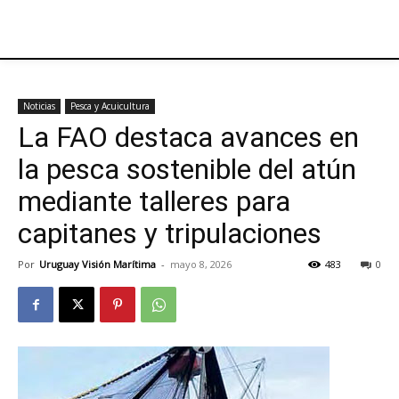
Noticias
Pesca y Acuicultura
La FAO destaca avances en
la pesca sostenible del atún
mediante talleres para
capitanes y tripulaciones
Por
Uruguay Visión Marítima
-
mayo 8, 2026
483
0