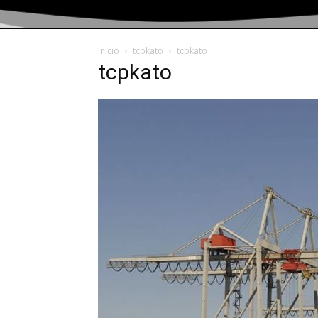
Inicio
tcpkato
tcpkato
tcpkato