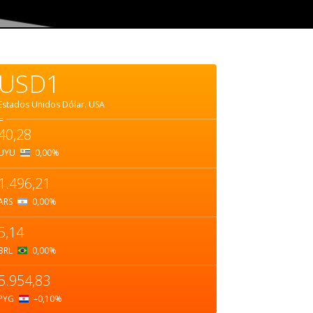
USD1
Estados Unidos Dólar.
USA
=
40,28
UYU
0,00
%
1.496,21
ARS
0,00
%
5,14
BRL
0,00
%
5.954,83
PYG
–0,10
%