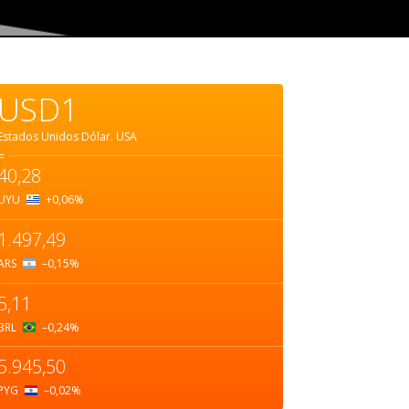
USD1
Estados Unidos Dólar.
USA
=
40,28
UYU
+0,06
%
1.497,49
ARS
–0,15
%
5,11
BRL
–0,24
%
5.945,50
PYG
–0,02
%