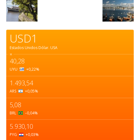
USD1
Estados Unidos Dólar.
USA
=
40,28
UYU
+0,22
%
1.493,54
ARS
+0,05
%
5,08
BRL
–0,04
%
5.930,10
PYG
+0,03
%