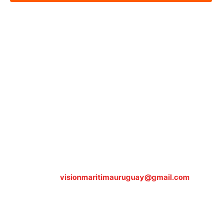
Sobre nosotros
ASOCIACIÓN CULTURAL Y EDUCATIVA URUGUAY
MARÍTIMO Personería Jurídica M.E.C Nº10457
Dr. Alejandro Beisso 1618.
Telefax (0598) 2 403 62 25
Organización Civil Sin Fines de Lucro
Contáctanos:
visionmaritimauruguay@gmail.com