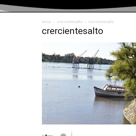
Inicio
crercientesalto
crercientesalto
crercientesalto