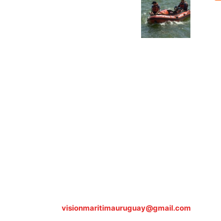
Sobre nosotros
ASOCIACIÓN CULTURAL Y EDUCATIVA URUGUAY MARÍTIMO 
Dr. Alejandro Beisso 1618.
Telefax (0598) 2 403 62 25
Organización Civil Sin Fines de Lucro
Contáctanos:
visionmaritimauruguay@gmail.com