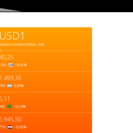
USD1
Estados Unidos Dólar.
USA
=
40,25
UYU
–0,01
%
1.499,76
ARS
0,00
%
5,11
BRL
–0,24
%
5.945,50
PYG
–0,02
%