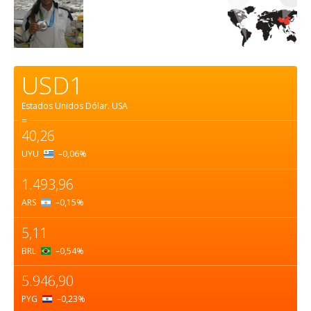
USD1
Estados Unidos Dólar.
USA
=
40,26
UYU
–0,06
%
1.493,96
ARS
–0,15
%
5,11
BRL
–0,54
%
5.946,90
PYG
–0,23
%