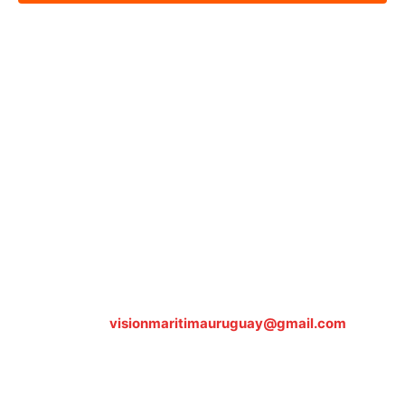
Sobre nosotros
ASOCIACIÓN CULTURAL Y EDUCATIVA URUGUAY
MARÍTIMO Personería Jurídica M.E.C Nº10457
Dr. Alejandro Beisso 1618.
Telefax (0598) 2 403 62 25
Organización Civil Sin Fines de Lucro
Contáctanos:
visionmaritimauruguay@gmail.com