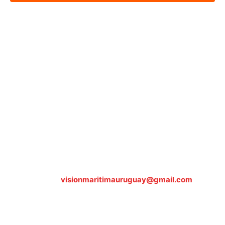
Sobre nosotros
ASOCIACIÓN CULTURAL Y EDUCATIVA URUGUAY
MARÍTIMO Personería Jurídica M.E.C Nº10457
Dr. Alejandro Beisso 1618.
Telefax (0598) 2 403 62 25
Organización Civil Sin Fines de Lucro
Contáctanos:
visionmaritimauruguay@gmail.com