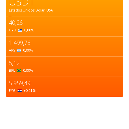
USD1
Estados Unidos Dólar.
USA
=
40,26
UYU
0,00
%
1.499,76
ARS
0,00
%
5,12
BRL
0,00
%
5.959,49
PYG
+0,21
%