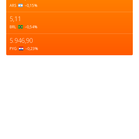
ARS
–0,15
%
5,11
BRL
–0,54
%
5.946,90
PYG
–0,23
%
Sobre nosotros
ASOCIACIÓN CULTURAL Y EDUCATIVA URUGUAY
MARÍTIMO Personería Jurídica M.E.C Nº10457